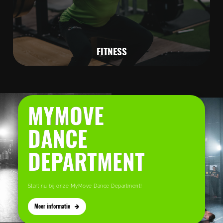
FITNESS
MYMOVE
DANCE
DEPARTMENT
Start nu bij onze MyMove Dance Department!
Meer informatie