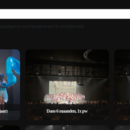
opgeslagen om mij te benaderen voor de (start)informatie.
aar)
Dans 6 maanden, 1x pw
aar)
Dans 6 maanden, 1x pw