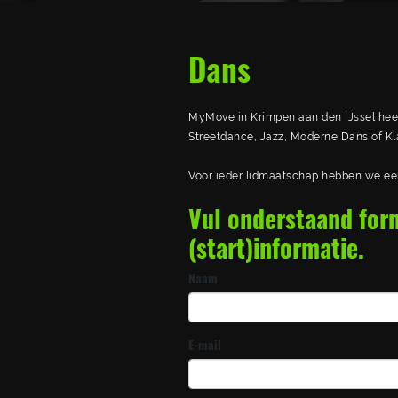
1
Dans
MyMove in Krimpen aan den IJssel he
Streetdance, Jazz, Moderne Dans of Kla
Voor ieder lidmaatschap hebben we een
Vul onderstaand form
(start)informatie.
Naam
E-mail