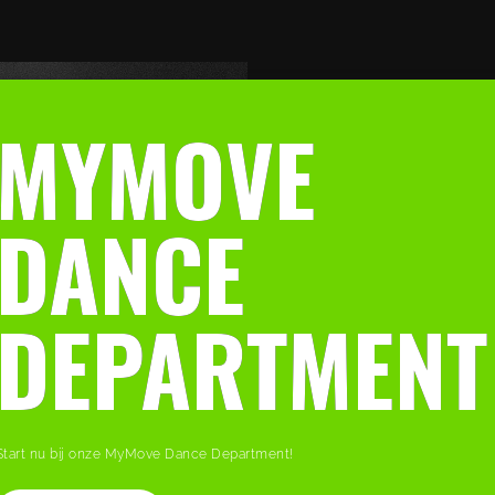
MYMOVE
DANCE
DEPARTMENT
Start nu bij onze MyMove Dance Department!