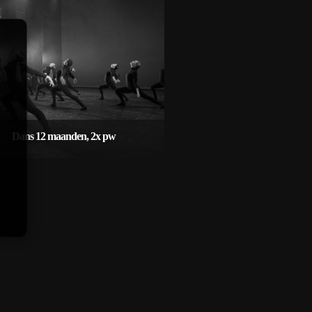
 uit veel verschillende dansstijlen -
rte lessen voor elke leeftijd! - De
ste professionele dansdocenten -
atis gebruik van koude en warme
ranken - Géén vakantiestop - De
elijkheid van een combi / famillie
abonnement voor de fitness
Dans 12 maanden, 2x pw
44,50 per 4 weken
Dans 12 maanden, 2x pw
 uit veel verschillende dansstijlen -
rte lessen voor elke leeftijd! - De
ste professionele dansdocenten -
atis gebruik van koude en warme
ranken - Géén vakantiestop - De
elijkheid van een combi / famillie
abonnement voor de fitness