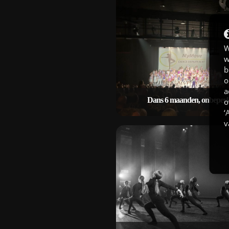
Keuze uit veel verschillende dans
Aparte lessen voor elke leeftijd
beste professionele dansdoce
W
Gratis gebruik van koude en 
w
dranken - Géén vakantiestop 
b
mogelijkheid van een combi / f
o
abonnement voor de fitne
a
Dans 6 maanden, onbeper
o
‘
31,50 per 4 weken
v
Dans 6 maanden, onbeper
Keuze uit veel verschillende dans
Aparte lessen voor elke leeftijd
beste professionele dansdoce
Gratis gebruik van koude en 
dranken - Géén vakantiestop 
mogelijkheid van een combi / f
abonnement voor de fitne