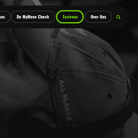
ans
De MyMove Check
Tarieven
Over Ons