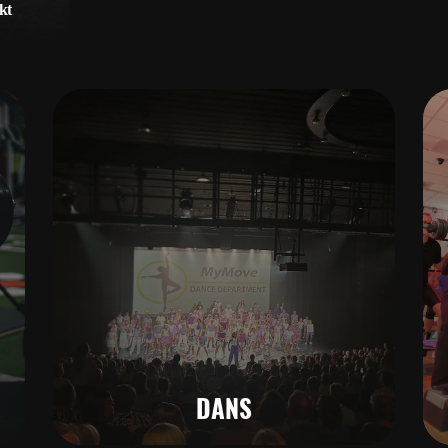
kt
vanaf 31,50 per 4 weken
kt
stijlen -
! - De
nten -
warme
- De
amillie
ss
DANS