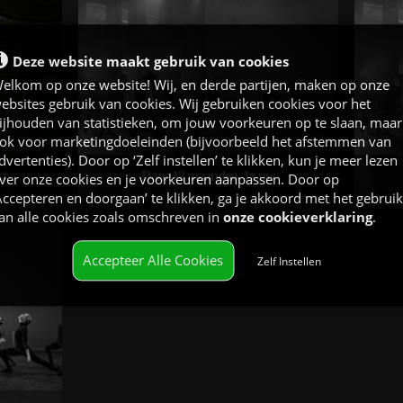
stijlen -
Keuze uit veel verschillende dansstijlen -
Keuze
! - De
Aparte lessen voor elke leeftijd! - De
Apa
Deze website maakt gebruik van cookies
nten -
beste professionele dansdocenten -
be
elkom op onze website! Wij, en derde partijen, maken op onze
warme
Gratis gebruik van koude en warme
Gr
ebsites gebruik van cookies. Wij gebruiken cookies voor het
- De
dranken - Géén vakantiestop - De
d
ijhouden van statistieken, om jouw voorkeuren op te slaan, maar
amillie
mogelijkheid van een combi / famillie
mog
ok voor marketingdoeleinden (bijvoorbeeld het afstemmen van
ss
abonnement voor de fitness
dvertenties). Door op ‘Zelf instellen’ te klikken, kun je meer lezen
kt
Dans 12 maanden, 1x pw
ver onze cookies en je voorkeuren aanpassen. Door op
Accepteren en doorgaan’ te klikken, ga je akkoord met het gebruik
35,50 per 4 weken
an alle cookies zoals omschreven in
onze cookieverklaring
.
kt
Dans 12 maanden, 1x pw
Accepteer Alle Cookies
Zelf Instellen
stijlen -
Keuze uit veel verschillende dansstijlen -
Keuze
! - De
Aparte lessen voor elke leeftijd! - De
Apa
nten -
beste professionele dansdocenten -
be
warme
Gratis gebruik van koude en warme
Gr
- De
dranken - Géén vakantiestop - De
d
amillie
mogelijkheid van een combi / famillie
mog
ss
abonnement voor de fitness