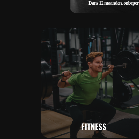
Dans 12 maanden, onbeper
57,50 per 4 weken
Dans 12 maanden, onbeper
Keuze uit veel verschillende dans
Aparte lessen voor elke leeftijd
beste professionele dansdoce
Gratis gebruik van koude en 
dranken - Géén vakantiestop 
mogelijkheid van een combi / f
abonnement voor de fitne
54,50 per 4 weken
FITNESS