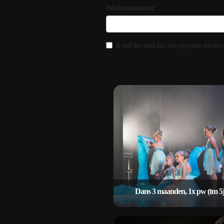
Telefoonnummer
Ik vind het goed dat mijn gegevens worden 
Dans 3 maanden, 1x pw (tm 5j
Dans 3 maanden, 1x pw (tm 5j