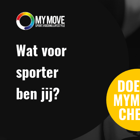
Wat voor
sporter
DOE
ben jij?
MYM
CH